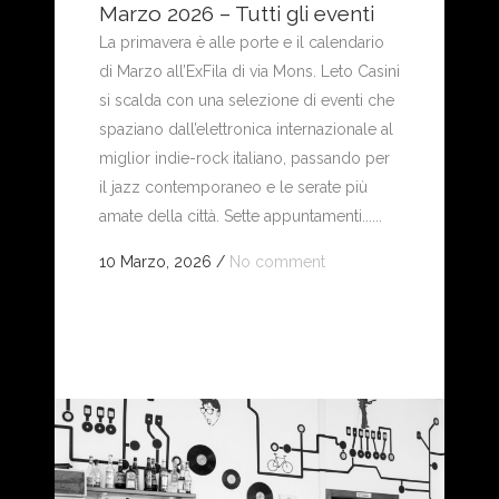
Marzo 2026 – Tutti gli eventi
La primavera è alle porte e il calendario
di Marzo all’ExFila di via Mons. Leto Casini
si scalda con una selezione di eventi che
spaziano dall’elettronica internazionale al
miglior indie-rock italiano, passando per
il jazz contemporaneo e le serate più
amate della città. Sette appuntamenti......
10 Marzo, 2026
/
No comment