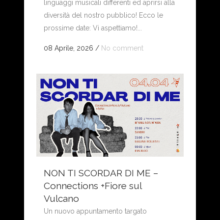
linguaggi musicali differenti ed aprirsi alla
diversità del nostro pubblico! Ecco le
prossime date: Vi aspettiamo!...
08 Aprile, 2026
/
No comment
NON TI SCORDAR DI ME –
Connections +Fiore sul
Vulcano
Un nuovo appuntamento targato