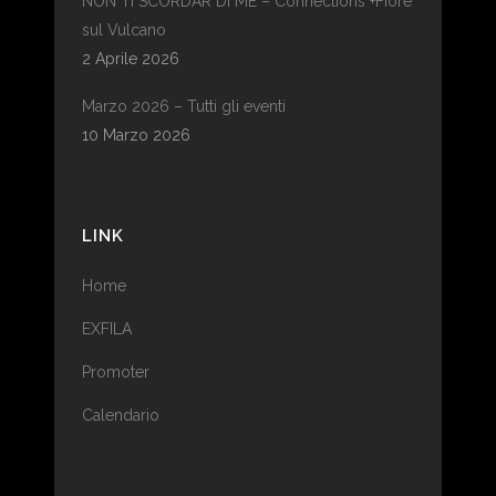
NON TI SCORDAR DI ME – Connections +Fiore
sul Vulcano
2 Aprile 2026
Marzo 2026 – Tutti gli eventi
10 Marzo 2026
LINK
Home
EXFILA
Promoter
Calendario