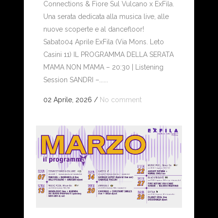
Connections & Fiore Sul Vulcano x ExFila.
Una serata dedicata alla musica live, alle
nuove scoperte e al dancefloor!
Sabato04 Aprile ExFila (Via Mons. Leto
Casini 11) IL PROGRAMMA DELLA SERATA
M’AMA NON M’AMA – 20:30 | Listening
Session SANDRI –......
02 Aprile, 2026
/
No comment