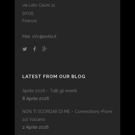
via Leto Casini 11
50135
Firenze
Mail: info@exfila.it
LATEST FROM OUR BLOG
Aprile 2026 – Tutti gli eventi
8 Aprile 2026
NON TI SCORDAR DI ME – Connections +Fiore
sul Vulcano
2 Aprile 2026