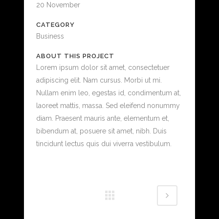
20 November
CATEGORY
Business
ABOUT THIS PROJECT
Lorem ipsum dolor sit amet, consectetuer
adipiscing elit. Nam cursus. Morbi ut mi.
Nullam enim leo, egestas id, condimentum at,
laoreet mattis, massa. Sed eleifend nonummy
diam. Praesent mauris ante, elementum et,
bibendum at, posuere sit amet, nibh. Duis
tincidunt lectus quis dui viverra vestibulum.