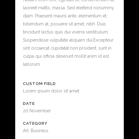
laoreet mattis, massa. Sed eleifend nonummy
diam. Praesent mauris ante, elementum et,
bibendum at, posuere sit amet, nibh. Duis
tincidunt lectus quis dui viverra vestibulum.
Suspendisse vulputate aliquam dui.Excepteur
sint occaecat cupidatat non proident, sunt in
culpa qui officia deserunt mollit anim id est
laborum
CUSTOM FIELD
Lorem ipsum dolor sit amet
DATE
20 November
CATEGORY
Art, Business