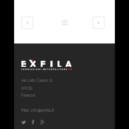
via Leto Casini 11
50135
Firenze
Mail: info@exfila.it