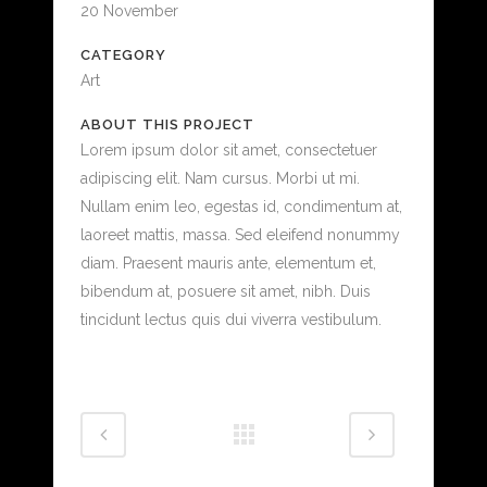
20 November
CATEGORY
Art
ABOUT THIS PROJECT
Lorem ipsum dolor sit amet, consectetuer
adipiscing elit. Nam cursus. Morbi ut mi.
Nullam enim leo, egestas id, condimentum at,
laoreet mattis, massa. Sed eleifend nonummy
diam. Praesent mauris ante, elementum et,
bibendum at, posuere sit amet, nibh. Duis
tincidunt lectus quis dui viverra vestibulum.