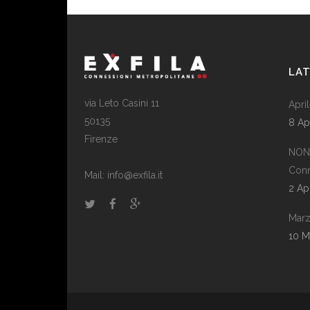
LA
via Leto Casini 11
April
50135
8 Ap
Firenze
NON 
Conn
Mail: info@exfila.it
2 Ap
Marz
10 M