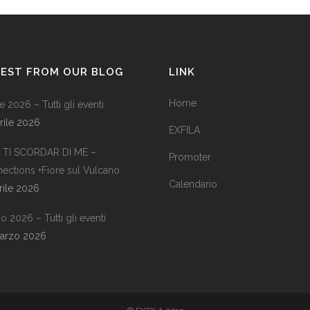
TEST FROM OUR BLOG
LINK
Home
e 2026 – Tutti gli eventi
rile 2026
EXFILA
TI SCORDAR DI ME –
Promoter
ections +Fiore sul Vulcano
Calendario
rile 2026
o 2026 – Tutti gli eventi
arzo 2026